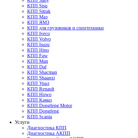
КПП Sany
КПП Sisu
КПП Sitrak
КПП Маз
КПП ЯМЗ
КПП для грузовиков и спецтехники
КПП Iveco
КПП Volvo
КПП Isuzu
КПП Hino
КПП Faw
КПП Man
КПП Daf
КПП Shacman
КПП Shaanxi
КПП Урал
КПП Renault
КПП Howo
КПП Камаз
КПП Dongfeng Motor
КПП Dongfeng
КПП Scania
Услуги
Диагностика КПП
Диагностика АКПП