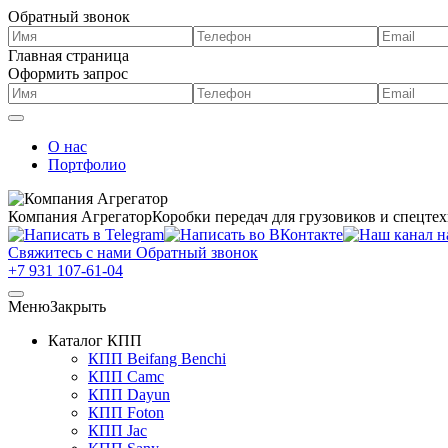
Обратный звонок
Главная страница
Оформить запрос
О нас
Портфолио
Компания Агрегатор
Коробки передач для грузовиков и спецте
Свяжитесь с нами
Обратный звонок
+7 931 107-61-04
Меню
Закрыть
Каталог КПП
КПП Beifang Benchi
КПП Camc
КПП Dayun
КПП Foton
КПП Jac